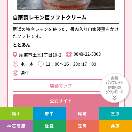
自家製レモン蜜ソフトクリーム
尾道の特産レモンを使った、果肉入り自家製蜜をかけ
たソフトです。
ととあん
0848-22-5303
尾道市土堂1丁目10-2
水・木
11：00～16：30or17：00
通年
店舗マップ
公式サイト
福山
府中
尾道
三原
神石高原
世羅
笠岡
井原