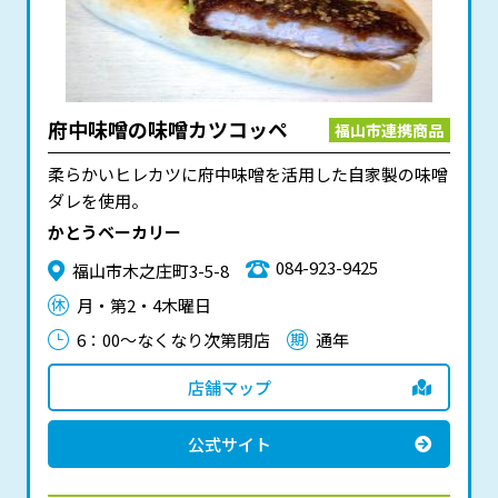
府中味噌の味噌カツコッペ
福山市連携商品
柔らかいヒレカツに府中味噌を活用した自家製の味噌
ダレを使用。
かとうベーカリー
084-923-9425
福山市木之庄町3-5-8
月・第2・4木曜日
6：00～なくなり次第閉店
通年
店舗マップ
公式サイト