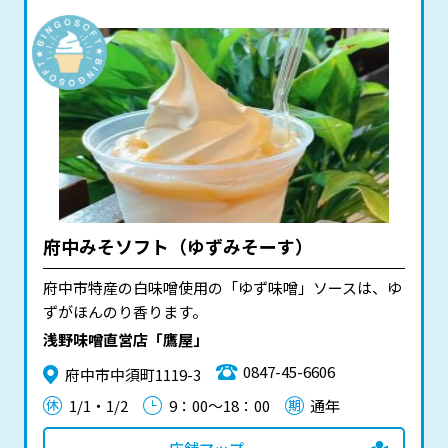
府中みそソフト（ゆずみそーす）
府中市特産の白味噌使用の「ゆず味噌」ソースは、ゆ
ずがほんのり香ります。
浅野味噌直営店「鷹屋」
0847-45-6606
府中市中須町1119-3
1/1・1/2
9：00～18：00
通年